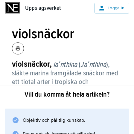
Uppslagsverket
Uppslagsverket
Logga in
violsnäckor
violsnäckor,
Iaʹnthina
(
Jaʹnthina
),
släkte marina framgälade snäckor med
ett tiotal arter i tropiska och
subtropiska områden.
Vill du komma åt hela artikeln?
De lever pelagiskt hängande från en flotte de
själva tillverkar av gasfyllda slembubblor. De
är specialiserade på att äta rörmaneter, vilkas
Objektiv och pålitlig kunskap.
nässelceller de är immuna mot; huvudfödan