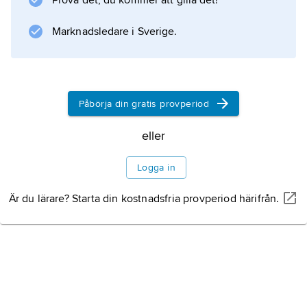
Prova det, du kommer att gilla det!
utgörs av den fruktade blåsmaneten. Skalet är
2–5 cm i diameter, tunt och intensivt violett.
Marknadsledare i Sverige.
Information om artikeln
Påbörja din gratis provperiod
eller
Logga in
Är du lärare? Starta din kostnadsfria provperiod härifrån.