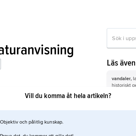
raturanvisning
Läs äve
vandaler,
l
historiskt 
der Westgoten
ursprung fl
Vill du komma åt hela artikeln?
hypoteser fr
skulle ha i
Toledo
, hu
från Skandi
samma namn
La Mancha,
Objektiv och pålitlig kunskap.
mation om artikeln
om Madrid; 