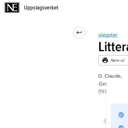
Uppslagsverket
Uppslagsverket
visigoter
Litte
Skriv ut
D. Claude,
Geschichte 
(1970).
Infor