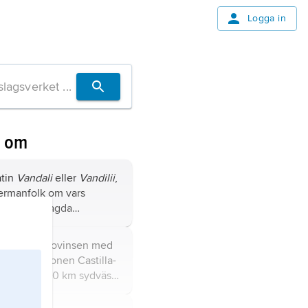
Logga in
n om
atin
Vandali
eller
Vandilii
,
germanfolk om vars
era svårbelagda
amlagts, bl.a. att det
nvandrat till kontinenten
vudstad i provinsen med
navien.
 och regionen Castilla-
 Spanien, 70 km sydväst
83 400 invånare (2016).