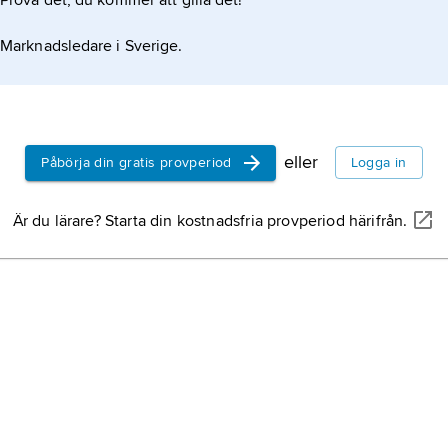
Prova det, du kommer att gilla det!
goter,
benä
germanfolk 
Marknadsledare i Sverige.
medeltid.
Aragonien,
nordöstra 
miljoner in
eller
Påbörja din gratis provperiod
Logga in
folkvandrin
Är du lärare? Starta din kostnadsfria provperiod härifrån.
historia b
370–600.
Theoderik 
30 augusti 
från 471.
Klodvig I
(l
franska
Clo
27 november