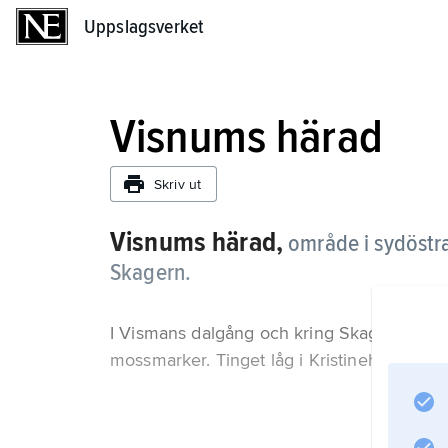
Uppslagsverket
Uppslagsverket
Visnums härad
Skriv ut
Visnums härad,
område i sydöstr
Skagern.
I Vismans dalgång och kring Skagern består
mossmarker. Tinget låg i Kristinehamn utan