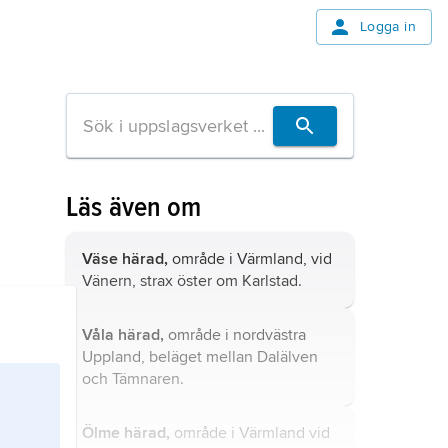
Logga in
Läs även om
Väse härad,
område i Värmland, vid
Vänern, strax öster om Karlstad.
Våla härad,
område i nordvästra
Uppland, beläget mellan Dalälven
och Tämnaren.
Ölme härad,
område i Värmland vid