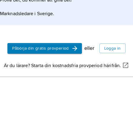
Prova det, du kommer att gilla det!
Marknadsledare i Sverige.
eller
Påbörja din gratis provperiod
Logga in
Är du lärare? Starta din kostnadsfria provperiod härifrån.