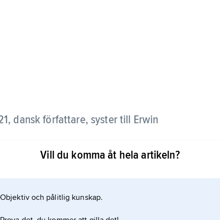
, dansk författare, syster till Erwin
Vill du komma åt hela artikeln?
ngen
dstypiska behandling av kvinnors omöjliga roller i
Objektiv och pålitlig kunskap.
uccé.