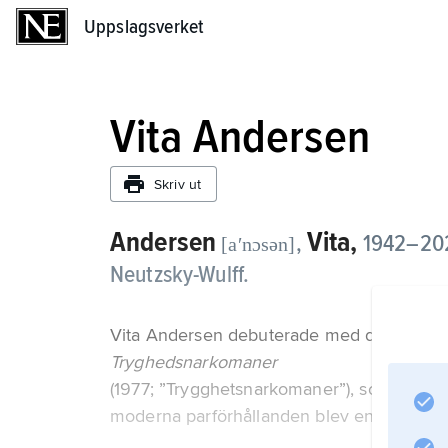
Uppslagsverket
Uppslagsverket
Vita Andersen
Skriv ut
Andersen
Vita,
,
1942–2021
[aʹnɔsən]
Neutzsky-Wulff.
Vita Andersen debuterade med diktsamli
Tryghedsnarkomaner
(1977; ”Trygghetsnarkomaner”), som i sin ti
moderna parförhållanden blev en enorm s