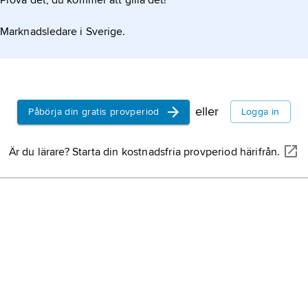
Prova det, du kommer att gilla det!
Marknadsledare i Sverige.
eller
Påbörja din gratis provperiod
Logga in
Är du lärare? Starta din kostnadsfria provperiod härifrån.