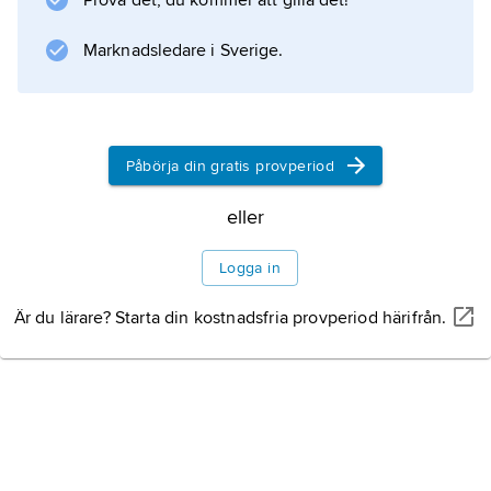
Prova det, du kommer att gilla det!
Marknadsledare i Sverige.
Påbörja din gratis provperiod
eller
Logga in
Är du lärare? Starta din kostnadsfria provperiod härifrån.