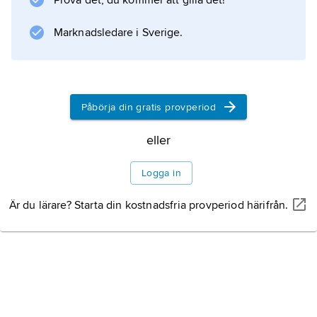
Prova det, du kommer att gilla det!
Marknadsledare i Sverige.
Påbörja din gratis provperiod
eller
Logga in
Är du lärare? Starta din kostnadsfria provperiod härifrån.