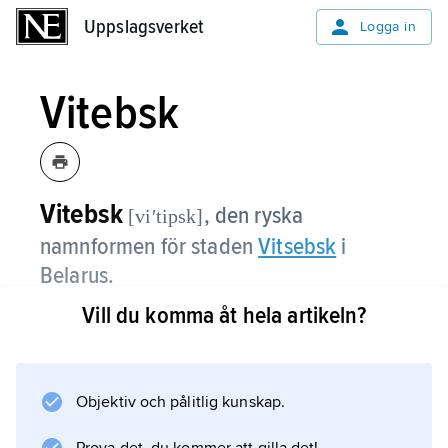
Uppslagsverket
Uppslagsverket
Logga in
Vitebsk
Vitebsk
,
den ryska
[viʹtipsk]
namnformen för staden
Vitsebsk
i
Belarus.
Vill du komma åt hela artikeln?
Information om artikeln
Objektiv och pålitlig kunskap.