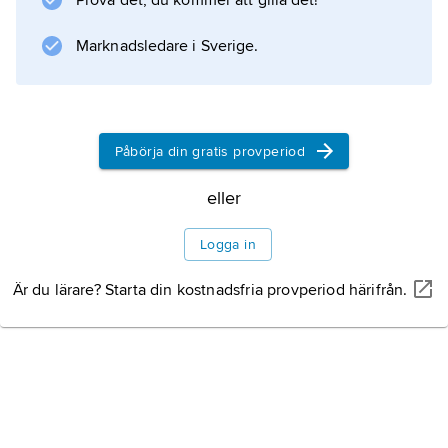
Prova det, du kommer att gilla det!
Marknadsledare i Sverige.
Påbörja din gratis provperiod
eller
Logga in
Är du lärare? Starta din kostnadsfria provperiod härifrån.