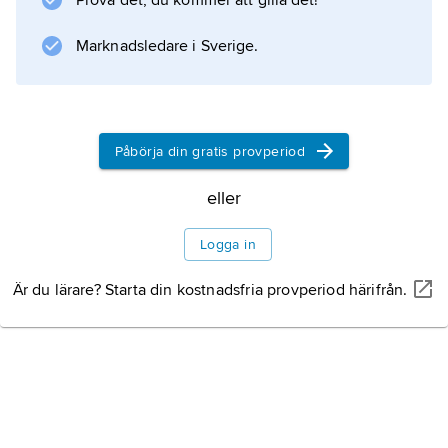
Prova det, du kommer att gilla det!
Marknadsledare i Sverige.
Påbörja din gratis provperiod
eller
Logga in
Är du lärare? Starta din kostnadsfria provperiod härifrån.