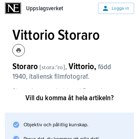
Uppslagsverket
Uppslagsverket
Logga in
Vittorio Storaro
Storaro
Vittorio,
,
född
[stora:ʹro]
1940, italiensk filmfotograf.
Storaro har samarbetat med Bernardo
Vill du komma åt hela artikeln?
Bertolucci i visuellt uppseendeväckande
filmer som ”Fascisten” (1970), ”Sista tangon i
Paris” (1972) och ”1900” (1976). Hans
ljusbehandling har starkt påverkat det
Objektiv och pålitlig kunskap.
moderna filmfotot.