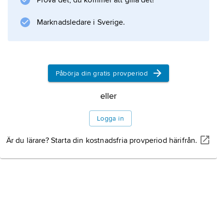
Prova det, du kommer att gilla det!
Marknadsledare i Sverige.
Information om artikeln
Påbörja din gratis provperiod
eller
Logga in
Är du lärare? Starta din kostnadsfria provperiod härifrån.