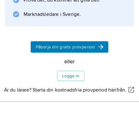
Prova det, du kommer att gilla det!
Marknadsledare i Sverige.
Påbörja din gratis provperiod
eller
Logga in
Är du lärare? Starta din kostnadsfria provperiod härifrån.