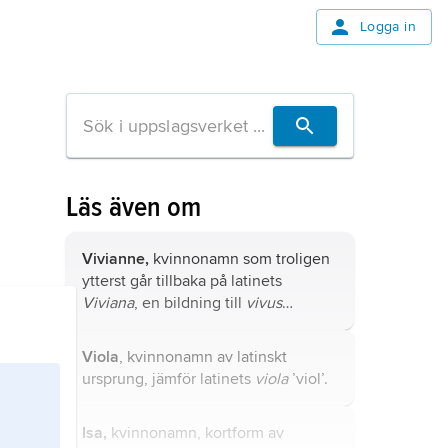
Logga in
Läs även om
Vivianne,
kvinnonamn som troligen
ytterst går tillbaka på latinets
Viviana
, en bildning till
vivus
’levande’.
Viola
, kvinnonamn av latinskt
ursprung, jämför latinets
viola
’viol’.
Isa,
kvinnonamn, kortform av