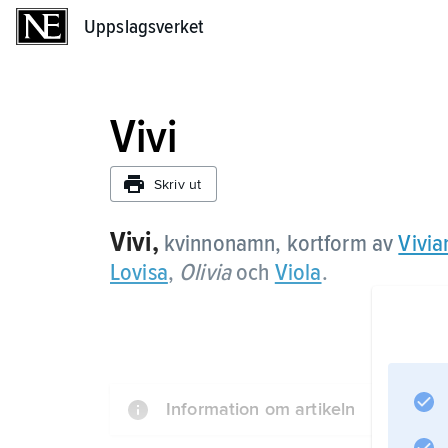
Uppslagsverket
Uppslagsverket
Vivi
Skriv ut
Vivi,
kvinnonamn, kortform av
Vivia
Lovisa
,
Olivia
och
Viola
.
Information om artikeln