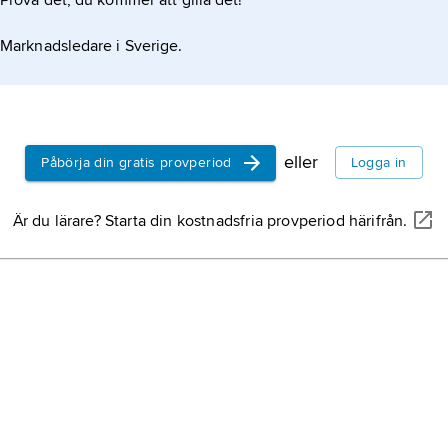
Prova det, du kommer att gilla det!
Marknadsledare i Sverige.
eller
Påbörja din gratis provperiod
Logga in
Är du lärare? Starta din kostnadsfria provperiod härifrån.