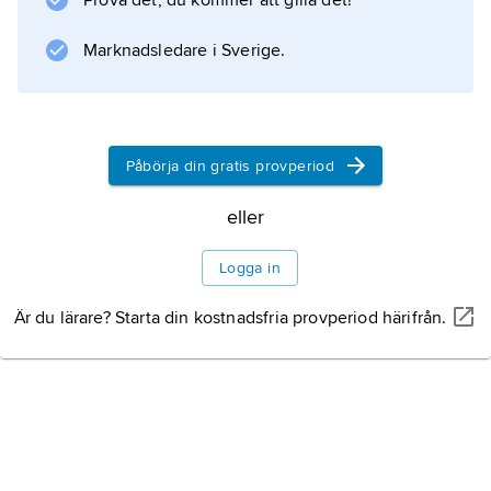
Prova det, du kommer att gilla det!
turnéer och en mängd inspelningar med
klassisk och romantisk musik.
Marknadsledare i Sverige.
Information om artikeln
Påbörja din gratis provperiod
eller
Logga in
Är du lärare? Starta din kostnadsfria provperiod härifrån.