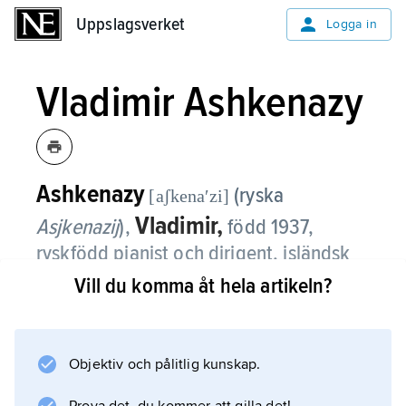
Uppslagsverket
Uppslagsverket
Logga in
Vladimir Ashkenazy
Ashkenazy
(ryska
[aʃkenaʹzi]
Vladimir,
Asjkenazij
),
född 1937,
ryskfödd pianist och dirigent, isländsk
medborgare 1972, numera bosatt i
Vill du komma åt hela artikeln?
Schweiz.
Vladimir Ashkenazys enligt egen utsago
Objektiv och pålitlig kunskap.
”ryska pianotradition” utmärks av personlig,
temperamentsfull briljans. Han har gjort talrika