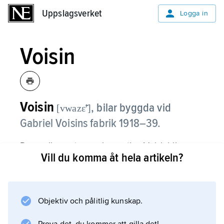
Uppslagsverket
Uppslagsverket
Logga in
Voisin
Voisin
,
bilar byggda vid
[vwazɛ̃ʹ]
Gabriel Voisins fabrik 1918–39.
De vanligen stora och sportiga Voisinbilarna
Vill du komma åt hela artikeln?
kännetecknades av okonventionella
konstruktioner, såsom motorer med
slidventiler och karosser av aluminium och trä.
Objektiv och pålitlig kunskap.