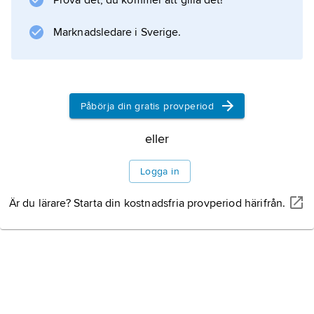
Prova det, du kommer att gilla det!
Information om artikeln
Marknadsledare i Sverige.
Påbörja din gratis provperiod
eller
Logga in
Är du lärare? Starta din kostnadsfria provperiod härifrån.