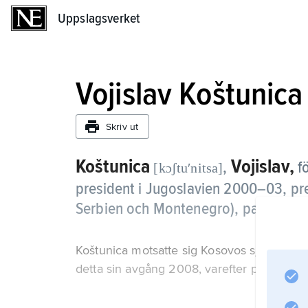
Uppslagsverket
Uppslagsverket
Vojislav Koštunica
Skriv ut
Koštunica
Vojislav,
,
f
[kɔʃtuʹnitsa]
president i Jugoslavien 2000–03, p
Serbien och Montenegro), partiledare
Koštunica motsatte sig Kosovos självständ
detta sin avgång 2008, varefter parlamente