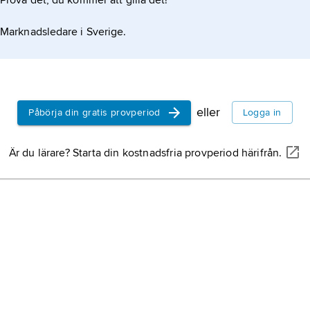
Prova det, du kommer att gilla det!
Marknadsledare i Sverige.
eller
Påbörja din gratis provperiod
Logga in
Är du lärare? Starta din kostnadsfria provperiod härifrån.