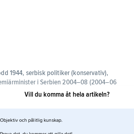
ödd 1944, serbisk politiker (konservativ),
remiärminister i Serbien 2004–08 (2004–06
 för Serbiens demokratiska parti.
Vill du komma åt hela artikeln?
ighetsförklaring kraftigt och meddelade på grund av
t upplöstes och president Tadić utlyste nyval.
Objektiv och pålitlig kunskap.