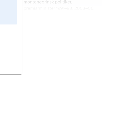
montenegrinsk politiker,
premiärminister 1991–98, 2003–06,
2008–10 och 2012–16, president
1998–2002 och 2018–23.
Haradinaj, Ramush,
född 1968,
kosovansk politiker, premiärminister
2004–05 och 2017–19.
Serbien,
stat på Balkanhalvön i
sydöstra Europa.
jugoslaviska krigen,
väpnade
konflikter som utbröt 1991 till följd av
upplösningen av Socialistiska
federativa republiken Jugoslavien
(SFRJ) till ett flertal självständiga
Kosovo
, albanska
Kosova
, land på
republiker.
Balkanhalvön.
Konservativa partiet,
engelska