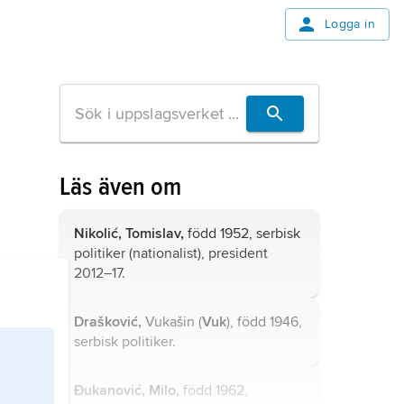
Logga in
Läs även om
Nikolić,
Tomislav,
född 1952, serbisk
politiker (nationalist), president
2012–17.
Drašković,
Vukašin (
Vuk
), född 1946,
serbisk politiker.
Đukanović,
Milo,
född 1962,