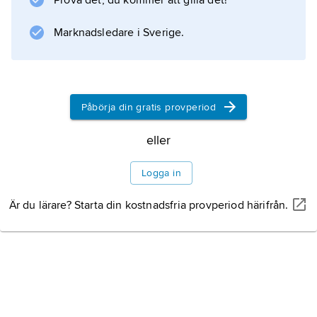
Prova det, du kommer att gilla det!
individens rätt och anspråk i det socialistiska
samhället. Braun kritiserade förhållandena i
Marknadsledare i Sverige.
DDR i berättelsen
Unvollendete Geschichte
(1975; ”Ett oavslutat
Påbörja din gratis provperiod
eller
Information om artikeln
Logga in
Är du lärare? Starta din kostnadsfria provperiod härifrån.