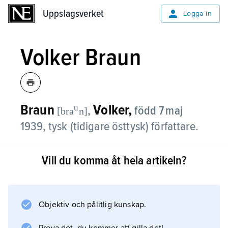
Uppslagsverket
Uppslagsverket
Logga in
Volker Braun
Braun
Volker,
u
,
född 7 maj
[bra
n]
1939, tysk (tidigare östtysk) författare.
Braun var 1965–66 dramaturg vid Berliner
Vill du komma åt hela artikeln?
Ensemble. Sedan 1972 är han medarbetare
vid Deutsches Theater. I sina diktsamlingar,
t.ex.
Provokation für mich
Objektiv och pålitlig kunskap.
(’Provokation för mig’, 1967), har han hävdat