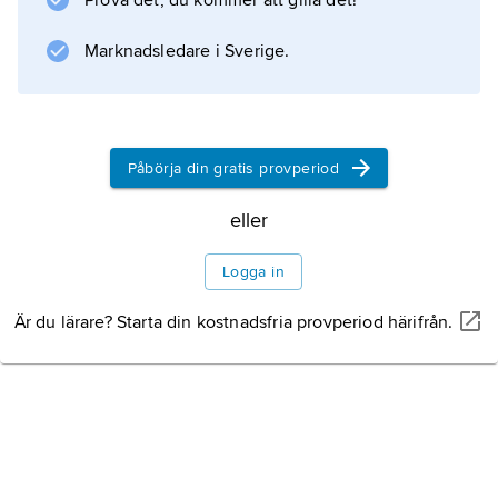
Prova det, du kommer att gilla det!
Marknadsledare i Sverige.
Påbörja din gratis provperiod
eller
Logga in
Är du lärare? Starta din kostnadsfria provperiod härifrån.