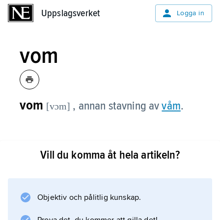
Uppslagsverket
Uppslagsverket
Logga in
vom
vom
, annan stavning av
våm
.
[vɔm]
Vill du komma åt hela artikeln?
Information om artikeln
Objektiv och pålitlig kunskap.