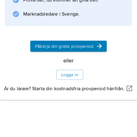
Prova det, du kommer att gilla det!
delar av Edsbyn under vatten. Vid Alfta finns
ett kraftverk.
Marknadsledare i Sverige.
Information om artikeln
Påbörja din gratis provperiod
eller
Logga in
Är du lärare? Starta din kostnadsfria provperiod härifrån.