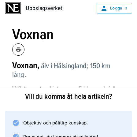
Uppslagsverket
Uppslagsverket
Logga in
Voxnan
Voxnan,
älv i Hälsingland; 150 km
lång.
V. flyter mot sydöst genom Edsbyn och faller
Vill du komma åt hela artikeln?
ut i Ljusnan vid Bollnäs. Avrinningsområdet är
där 3 140 km
2
och medelvattenföringen 33 m
Objektiv och pålitlig kunskap.
3
/s. Under vårfloden sätts ibland lågt liggande