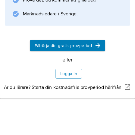
Prova det, du kommer att gilla det!
Marknadsledare i Sverige.
Påbörja din gratis provperiod
eller
Logga in
Är du lärare? Starta din kostnadsfria provperiod härifrån.