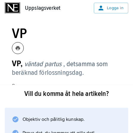
Uppslagsverket
Uppslagsverket
Logga in
VP
VP,
väntad partus
, detsamma som
beräknad förlossningsdag.
Se
Vill du komma åt hela artikeln?
graviditet
(Graviditet hos människan).
Objektiv och pålitlig kunskap.
Information om artikeln