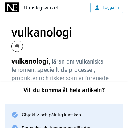
Uppslagsverket
Uppslagsverket
Logga in
vulkanologi
vulkanologi,
läran om vulkaniska
fenomen, speciellt de processer,
produkter och risker som är förenade
med aktiva vulkaner.
Vill du komma åt hela artikeln?
Även studiet av historiska vulkanutbrott utgör
en viktig del av vulkanologin.
Objektiv och pålitlig kunskap.