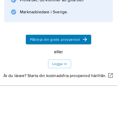
Prova det, du kommer att gilla det!
Information om artikeln
Marknadsledare i Sverige.
Påbörja din gratis provperiod
eller
Logga in
Är du lärare? Starta din kostnadsfria provperiod härifrån.