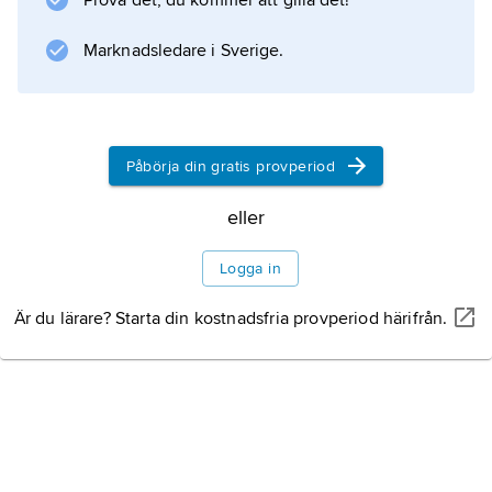
Prova det, du kommer att gilla det!
Information om artikeln
Marknadsledare i Sverige.
Påbörja din gratis provperiod
eller
Logga in
Är du lärare? Starta din kostnadsfria provperiod härifrån.