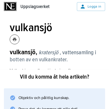
Uppslagsverket
Uppslagsverket
Logga in
vulkansjö
vulkansjö,
kratersjö
, vattensamling i
botten av en vulkankrater.
Vattnet i en vulkansjö utgörs ofta av
Vill du komma åt hela artikeln?
grundvatten. I torra områden har vulkansjöar
ofta alkaliskt vatten, t.ex. Lake Magadi i
Ngorongoro-kratern i norra Tanzania.
Objektiv och pålitlig kunskap.