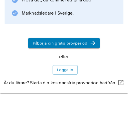
Prova det, du kommer att gilla det!
svavel vid upphettning till vulktemperatur och
ger bättre åldringsbeständighet. Selen och
Marknadsledare i Sverige.
tellur är besläktade med svavel, men dyrare,
Påbörja din gratis provperiod
Information om artikeln
eller
Logga in
Är du lärare? Starta din kostnadsfria provperiod härifrån.