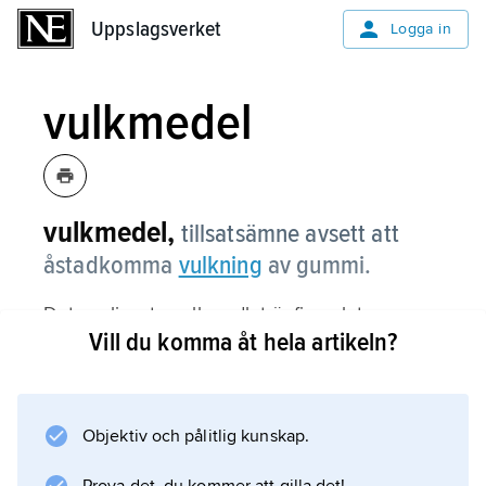
Uppslagsverket
Uppslagsverket
Logga in
vulkmedel
vulkmedel,
tillsatsämne avsett att
åstadkomma
vulkning
av gummi.
Det vanligaste vulkmedlet är finmalet,
Vill du komma åt hela artikeln?
kristallint svavel. Doseringen är ca 2,5 % i
naturgummi. I syntetgummi, som har färre
dubbelbindningar, kan svavelhalten vara lägre.
Tillsats av organiska sulfider, t.ex.
Objektiv och pålitlig kunskap.
tiuramdisulfid eller tiuramtetrasulfid, frigör