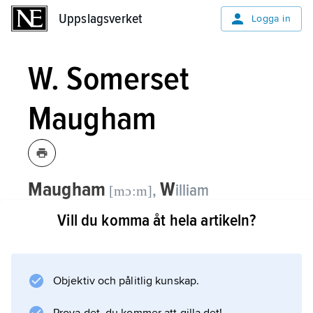
Uppslagsverket
Uppslagsverket
Logga in
W. Somerset
Maugham
Maugham
W
,
illiam
[mɔ:m]
Somerset,
1874–1965, brittisk
Vill du komma åt hela artikeln?
författare.
Som nybliven läkare debuterade W. Somerset
Objektiv och pålitlig kunskap.
Maugham 1897 med den realistiska romanen
Liza of Lambeth