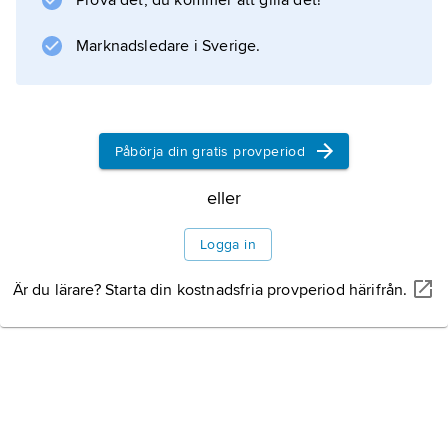
Prova det, du kommer att gilla det!
avdelningen på SDS och 1907 huvudägare i
tidningsbolaget, senare även VD och
Marknadsledare i Sverige.
styrelseordförande. Sonen Christer Wahlgren
(1900–87), även han från början yrkesofficer,
efterträdde sin far som VD och
Påbörja din gratis provperiod
eller
Information om artikeln
Logga in
Är du lärare? Starta din kostnadsfria provperiod härifrån.