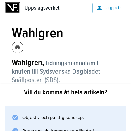
Uppslagsverket
Uppslagsverket
Logga in
Wahlgren
Wahlgren,
tidningsmannafamilj
knuten till Sydsvenska Dagbladet
Snällposten (SDS).
Vill du komma åt hela artikeln?
Carl Olof Wahlgren (1863–1940), från början
yrkesofficer, som var bror till
Anders Wahlgren
(1861–1928), blev 1895 chef för den
Objektiv och pålitlig kunskap.
administrativa, ekonomiska och tekniska