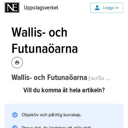
Uppslagsverket
Uppslagsverket
Logga in
Wallis- och
Futunaöarna
Wallis- och Futunaöarna
[wɔʹlis ...
,
Îles Wallis et Futuna
,
franskt
fɵtʉ:ʹna-]
Vill du komma åt hela artikeln?
territorium i sydvästra Stilla havet; 225
2
km
, 16 000 invånare (2024).
Objektiv och pålitlig kunskap.
Wallis- och Futunaöarna, består av
ögrupperna Wallisöarna (atollen Uvea eller