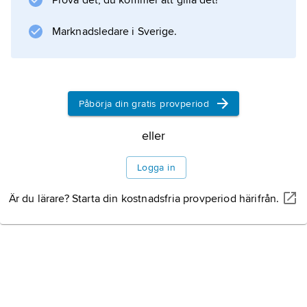
Prova det, du kommer att gilla det!
bland överklassen.
Marknadsledare i Sverige.
Information om artikeln
Påbörja din gratis provperiod
eller
Logga in
Är du lärare? Starta din kostnadsfria provperiod härifrån.