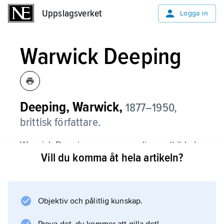
Uppslagsverket
Uppslagsverket
Logga in
Warwick Deeping
Deeping, Warwick,
1877–1950,
brittisk författare.
Warwick Deeping var ursprungligen utbildad
Vill du komma åt hela artikeln?
till läkare men började tidigt en framgångsrik
karriär som författare av populärromaner. I
Sorrel and Son
(1925) skildras en före detta officers strävan
Objektiv och pålitlig kunskap.
att ge sin son utbildning och därmed en plats