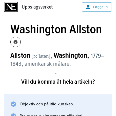
Uppslagsverket
Uppslagsverket
Logga in
Washington Allston
Allston
Washington,
,
1779–
[ɔ:ʹlstən]
1843
, amerikansk målare.
Efter studier i Europa återvände Allston 1818
Vill du komma åt hela artikeln?
till USA, där han blev berömd framför allt för
sina verk med historiska och religiösa motiv.
Han målade i en nyklassicistisk stil och blev
ibland kallad den amerikanske Tizian. Han
Objektiv och pålitlig kunskap.
utförde också porträtt och genrebilder. För