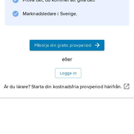
Prova det, du kommer att gilla det!
eftervärlden framstår Allston som den förste
amerikanske
Marknadsledare i Sverige.
Information om artikeln
Påbörja din gratis provperiod
eller
Logga in
Är du lärare? Starta din kostnadsfria provperiod härifrån.