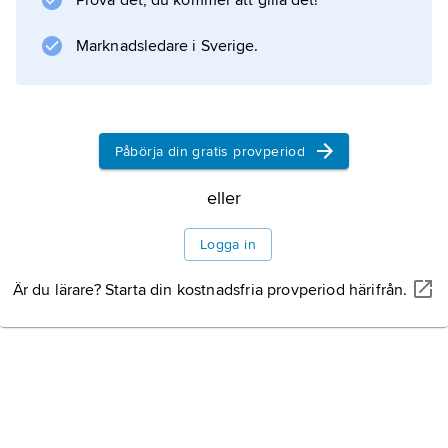
Prova det, du kommer att gilla det!
Över 80 procent av befolkningen bor i
Marknadsledare i Sverige.
Information om artikeln
Påbörja din gratis provperiod
eller
Logga in
Är du lärare? Starta din kostnadsfria provperiod härifrån.