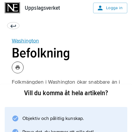
Uppslagsverket
Uppslagsverket
Logga in
Washington
Befolkning
Folkmängden i Washington ökar snabbare än i
USA som helhet. Cirka 80 procent av
Vill du komma åt hela artikeln?
befolkningen är vita, 4 procent svarta och
knappt 2 procent urbefolkning. Det asiatiska
inslaget (8 procent) växer, vilket bland annat
Objektiv och pålitlig kunskap.
sammanhänger med Washingtons nära
handelskontakter med staterna i Östasien.