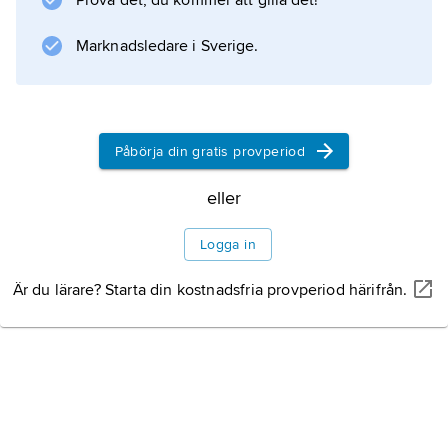
Prova det, du kommer att gilla det!
såsom prislistor eller beställningar.
Marknadsledare i Sverige.
Information om artikeln
Påbörja din gratis provperiod
eller
Logga in
Är du lärare? Starta din kostnadsfria provperiod härifrån.