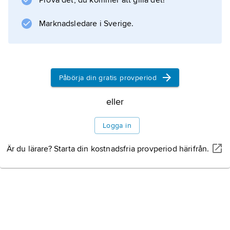
Prova det, du kommer att gilla det!
Information om artikeln
Marknadsledare i Sverige.
Påbörja din gratis provperiod
eller
Logga in
Är du lärare? Starta din kostnadsfria provperiod härifrån.