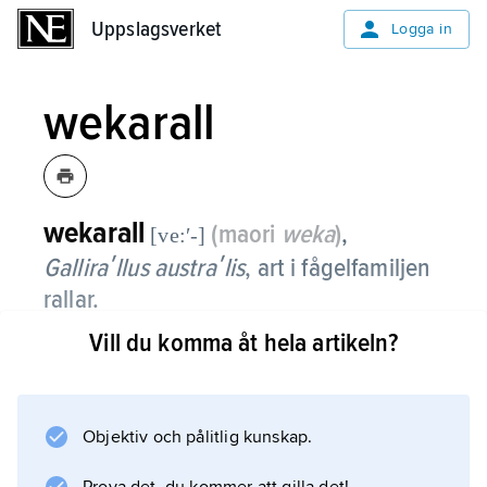
Uppslagsverket
Uppslagsverket
Logga in
wekarall
wekarall
(maori
weka
)
,
[ve:ʹ-]
Galliraʹllus austraʹlis
,
art i fågelfamiljen
rallar.
Vill du komma åt hela artikeln?
Den är drygt 50 cm lång och en av de största
rallarna. Fjäderdräkten är spräcklig i brunt och
grått.
Objektiv och pålitlig kunskap.