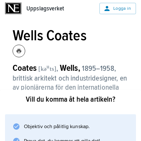
Uppslagsverket
Uppslagsverket
Logga in
Wells Coates
Coates
Wells,
u
,
1895–1958,
[kə
ts]
brittisk arkitekt och industridesigner, en
av pionjärerna för den internationella
modernismen i 1930-talets
Vill du komma åt hela artikeln?
Storbritannien.
Inspirerad av Bauhaus bildade Coates 1932
Objektiv och pålitlig kunskap.
tillsammans med Jack Pritchard firman Isokon,
som bl.a. tillverkade möbler av Coates i