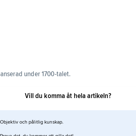
lanserad under 1700-talet.
e låtit huvudpersonen i ”Den unge Werthers
Vill du komma åt hela artikeln?
 bestod av en mörkblå rock med mässingsknappar,
er en kort, nedtill rakt avskuren väst (
Objektiv och pålitlig kunskap.