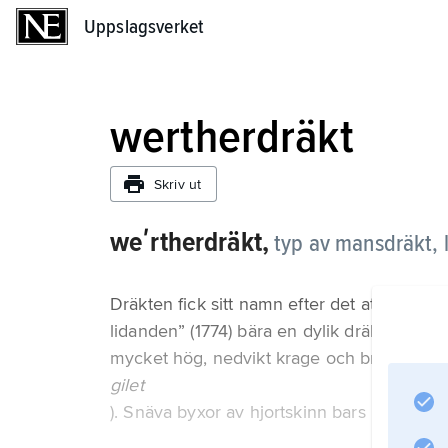
Uppslagsverket
Uppslagsverket
wertherdräkt
Skriv ut
weʹrtherdräkt,
typ av mansdräkt, 
Dräkten fick sitt namn efter det att Goeth
lidanden” (1774) bära en dylik dräkt. Den
mycket hög, nedvikt krage och breda slag öv
gilet
). Snäva byxor av hjortskinn bars