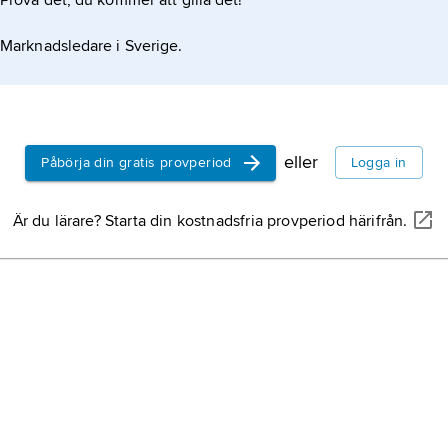
Prova det, du kommer att gilla det!
Marknadsledare i Sverige.
eller
Påbörja din gratis provperiod
Logga in
Är du lärare? Starta din kostnadsfria provperiod härifrån.