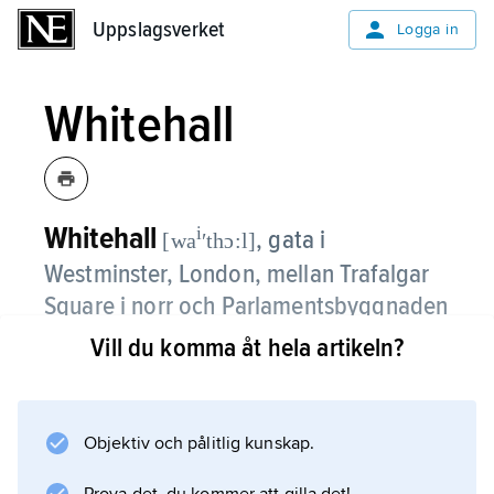
Uppslagsverket
Uppslagsverket
Logga in
Whitehall
Whitehall
i
,
gata i
[wa
ʹthɔ:l]
Westminster, London, mellan Trafalgar
Square i norr och Parlamentsbyggnaden
i söder (den sydligaste delen heter dock
Vill du komma åt hela artikeln?
Parliament Street
).
Eftersom flera av de brittiska
Objektiv och pålitlig kunskap.
statsdepartementen ligger utmed Whitehall
används namnet även allmänt som