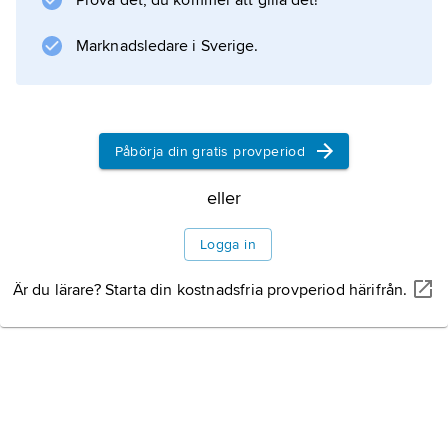
Prova det, du kommer att gilla det!
benämning på den brittiska regeringsmakten.
Marknadsledare i Sverige.
Information om artikeln
Påbörja din gratis provperiod
eller
Logga in
Är du lärare? Starta din kostnadsfria provperiod härifrån.