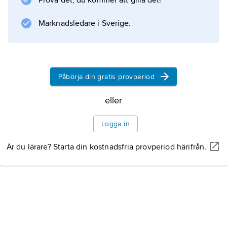
Prova det, du kommer att gilla det!
Marknadsledare i Sverige.
Påbörja din gratis provperiod
eller
Logga in
Är du lärare? Starta din kostnadsfria provperiod härifrån.