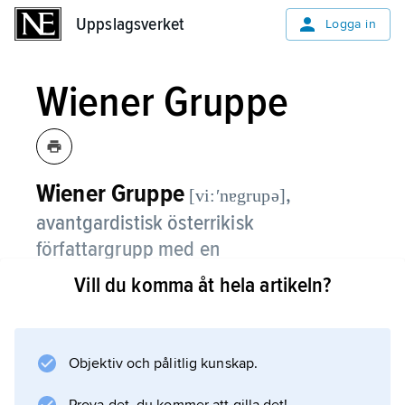
Uppslagsverket
Uppslagsverket
Logga in
Wiener Gruppe
Wiener Gruppe
,
[vi:ʹnɐgrupə]
avantgardistisk österrikisk
författargrupp med en
experimenterande och medvetet
Vill du komma åt hela artikeln?
provokativ hållning till språket.
Wiener Gruppe bildades i mitten av 1950-talet
Objektiv och pålitlig kunskap.
och upplöstes 1964. Kända företrädare var
Friedrich Achleitner, H.C. Artmann, Konrad