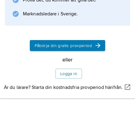
Prova det, du kommer att gilla det!
Bayer, Gerhard Rühm, Oswald Wiener, mera
perifert även Ernst Jandl och Friederike
Marknadsledare i Sverige.
Mayröcker.
Påbörja din gratis provperiod
Information om artikeln
eller
Logga in
Är du lärare? Starta din kostnadsfria provperiod härifrån.