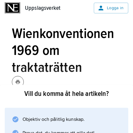
Uppslagsverket
Uppslagsverket
Logga in
Wienkonventionen
1969 om
traktaträtten
Vill du komma åt hela artikeln?
Wienkonventionen 1969 om
traktaträtten,
internationell
överenskommelse om hur
Objektiv och pålitlig kunskap.
mellanstatliga avtal i skriftlig form skall