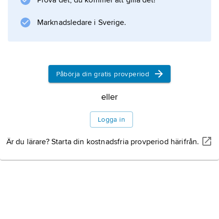
tolkas och tillämpas.
Prova det, du kommer att gilla det!
Se
Marknadsledare i Sverige.
traktaträtt
.
Påbörja din gratis provperiod
eller
Information om artikeln
Logga in
Är du lärare? Starta din kostnadsfria provperiod härifrån.