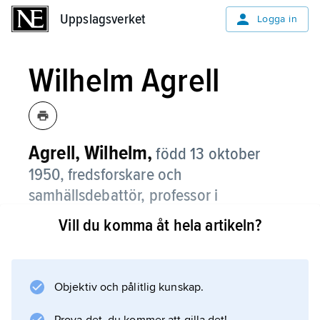
Uppslagsverket
Uppslagsverket
Logga in
Wilhelm Agrell
Agrell, Wilhelm,
född 13 oktober
1950, fredsforskare och
samhällsdebattör, professor i
underrättelseanalys vid Lunds
Vill du komma åt hela artikeln?
universitet; brorson till
Ivar Agrell
,
sonson till
Sigurd Agrell
.
Objektiv och pålitlig kunskap.
Efter studier vid Stockholms universitet och
Arméns försvars- och sambandsskola