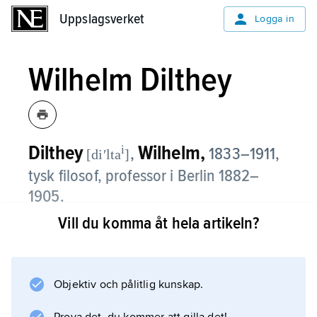
Uppslagsverket
Uppslagsverket
Logga in
Wilhelm Dilthey
Dilthey
Wilhelm,
i
,
1833–1911,
[diʹlta
]
tysk filosof, professor i Berlin 1882–
1905.
Vill du komma åt hela artikeln?
Dilthey har framför allt blivit känd genom sin
syn på de humanistiska vetenskaperna och
för den ”kritik av det historiska förnuftet” som
han i Kants anda sökte genomföra.
Objektiv och pålitlig kunskap.