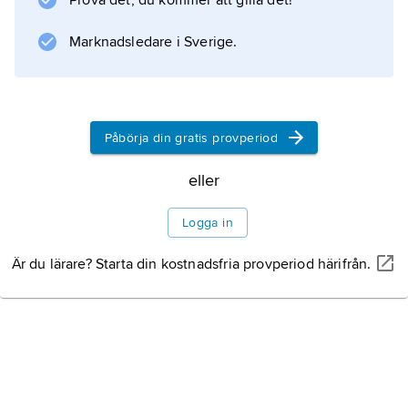
Litteraturanvisning
Prova det, du kommer att gilla det!
Marknadsledare i Sverige.
Information om artikeln
Påbörja din gratis provperiod
eller
Logga in
Är du lärare? Starta din kostnadsfria provperiod härifrån.