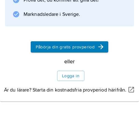
Prova det, du kommer att gilla det!
vilkas grundläggande kretsprocess kallas
Rankine
Marknadsledare i Sverige.
- eller
Clausius–Rankine-cykeln
.
Påbörja din gratis provperiod
eller
Information om artikeln
Logga in
Är du lärare? Starta din kostnadsfria provperiod härifrån.