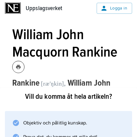
Uppslagsverket
Uppslagsverket
Logga in
William John
Macquorn Rankine
Rankine
William John
,
[ræʹŋkin]
Macquorn,
1820–72, brittisk ingenjör
Vill du komma åt hela artikeln?
och fysiker, professor i Glasgow från
1855.
Objektiv och pålitlig kunskap.
R. gjorde viktiga rön inom termodynamik,
särskilt rörande ångmaskiner och ångturbiner,