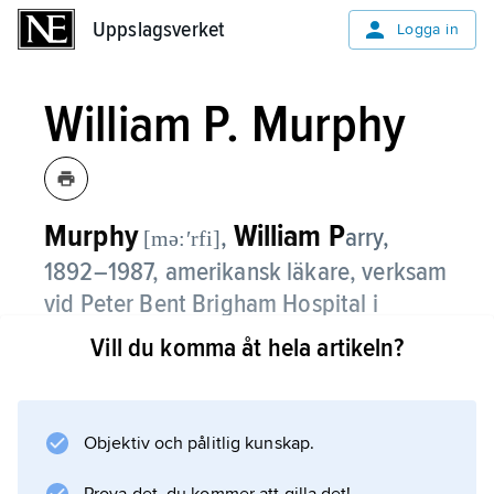
Uppslagsverket
Uppslagsverket
Logga in
William P. Murphy
Murphy
William P
,
arry,
[mə:ʹrfi]
1892–1987, amerikansk läkare, verksam
vid Peter Bent Brigham Hospital i
Boston och vid Harvard University.
Vill du komma åt hela artikeln?
Murphy påvisade, i samarbete med George R.
Minot och George H. Whipple, den
gynnsamma verkan av leverdiet vid perniciös
Objektiv och pålitlig kunskap.
anemi. Han erhöll tillsammans med dem 1934