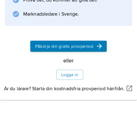
Prova det, du kommer att gilla det!
års Nobelpris i medicin.
Marknadsledare i Sverige.
Information om artikeln
Påbörja din gratis provperiod
eller
Logga in
Är du lärare? Starta din kostnadsfria provperiod härifrån.