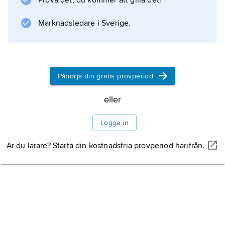
Prova det, du kommer att gilla det!
afrikanska majoritet, som dittills väsentligen
hållits utanför politiken, vilken dominerades av
Marknadsledare i Sverige.
slavättlingarnas True Whig Party. Som
president, ständigt omvald fram till
Påbörja din gratis provperiod
Information om artikeln
eller
Logga in
Är du lärare? Starta din kostnadsfria provperiod härifrån.