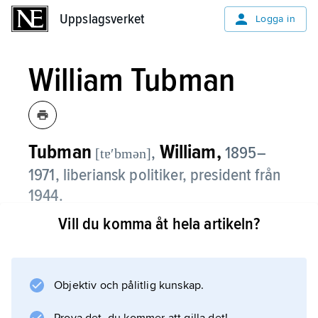
Uppslagsverket
Uppslagsverket
Logga in
William Tubman
Tubman
William,
,
1895–
[tɐʹbmən]
1971, liberiansk politiker, president från
1944.
Vill du komma åt hela artikeln?
Som medlem av sitt lands så kallade americo-
liberianska elit, ättlingar till återinvandrade
amerikanska slavar, verkade William Tubman
efter juristexamen 1918 som framgångsrik
Objektiv och pålitlig kunskap.
åklagare. Han gjorde sig populär inom landets