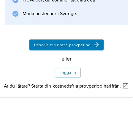
Prova det, du kommer att gilla det!
1 000 Dances” och ”Mustang Sally” (samtliga
1966) blev han
Marknadsledare i Sverige.
Information om artikeln
Påbörja din gratis provperiod
eller
Logga in
Är du lärare? Starta din kostnadsfria provperiod härifrån.