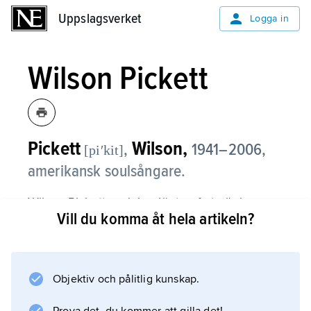
Uppslagsverket
Uppslagsverket
Logga in
Wilson Pickett
Pickett
Wilson,
,
1941–2006,
[piʹkit]
amerikansk soulsångare.
Wilson Picketts solokarriär tog fart när han
Vill du komma åt hela artikeln?
1964 kontrakterades av skivbolaget Atlantic,
som spelade en viktig roll för den vid denna
tid framväxande soulmusiken. Med explosiv
glöd i stämman och hitlåtar som ”In the
Objektiv och pålitlig kunskap.
Midnight Hour” (1965), ”634-5789”, ”Land of a