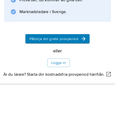
Prova det, du kommer att gilla det!
(född 1961) och låtskrivaren och sångaren Dan
Stråhed (född 1956), medlemmar 1982–97.
Marknadsledare i Sverige.
Åren 1997–99 var Charlotte Nilsson (numera
Charlotte Perrelli
) sångerska i Wizex.
Påbörja din gratis provperiod
eller
Information om artikeln
Logga in
Är du lärare? Starta din kostnadsfria provperiod härifrån.