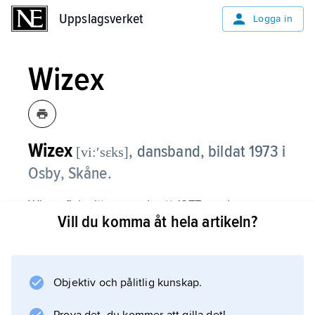
Uppslagsverket
Uppslagsverket
Logga in
Wizex
Wizex
,
dansband, bildat 1973 i
[vi:ʹsɛks]
Osby, Skåne.
Wizex fick sitt genombrott 1977 med
Vill du komma åt hela artikeln?
sångerskan
Kikki Danielsson
, som 1982 övergick till en solokarriär. Wizex
är ett av Sveriges populäraste dansband,
Objektiv och pålitlig kunskap.
mycket tack vare sångerskan Lena Påhlsson