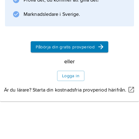
Prova det, du kommer att gilla det!
Information om artikeln
Marknadsledare i Sverige.
Påbörja din gratis provperiod
eller
Logga in
Är du lärare? Starta din kostnadsfria provperiod härifrån.