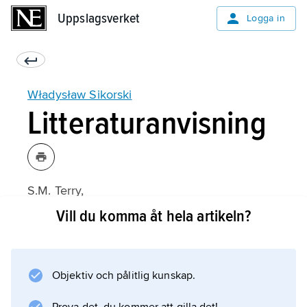
Uppslagsverket
Uppslagsverket
Logga in
Władysław Sikorski
Litteraturanvisning
S.M. Terry,
Poland’s Place in Europe: General Sikorsky
Vill du komma åt hela artikeln?
and the Origin of the Oder–Neisse Line,
1939–1943
(1983).
Objektiv och pålitlig kunskap.