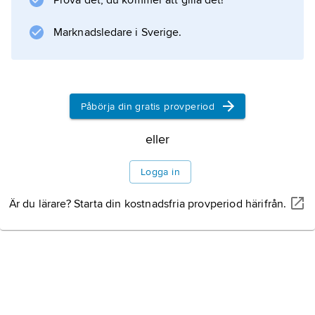
Prova det, du kommer att gilla det!
Marknadsledare i Sverige.
Information om artikeln
Påbörja din gratis provperiod
eller
Logga in
Är du lärare? Starta din kostnadsfria provperiod härifrån.