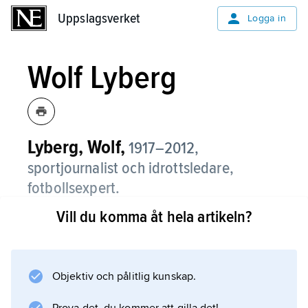
Uppslagsverket
Uppslagsverket
Logga in
Wolf Lyberg
Lyberg, Wolf,
1917–2012,
sportjournalist och idrottsledare,
fotbollsexpert.
Vill du komma åt hela artikeln?
Wolf Lyberg var verksam på Idrottsbladet
1937–66 och Riksidrottsförbundet 1937–83
samt som generalsekreterare i Sveriges
olympiska kommitté 1984–88.
Objektiv och pålitlig kunskap.