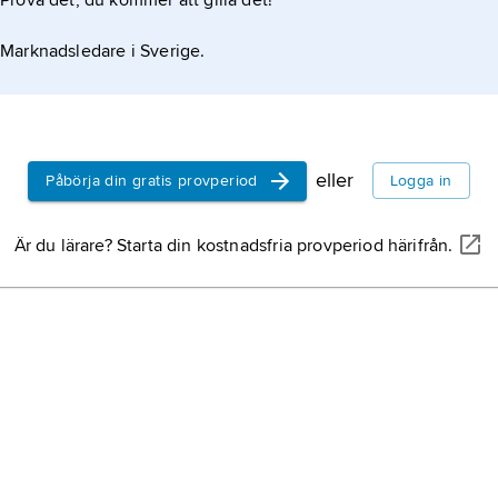
Prova det, du kommer att gilla det!
Marknadsledare i Sverige.
eller
Påbörja din gratis provperiod
Logga in
Är du lärare? Starta din kostnadsfria provperiod härifrån.