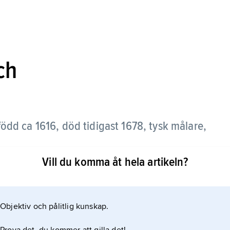
ch
ödd ca 1616, död tidigast 1678, tysk målare,
Vill du komma åt hela artikeln?
konstnärskap med t.ex. genrebilder som
källan är dold. Furstliga uppdragsgivare skildras
Objektiv och pålitlig kunskap.
toriskt värdefull är den detaljrika
t