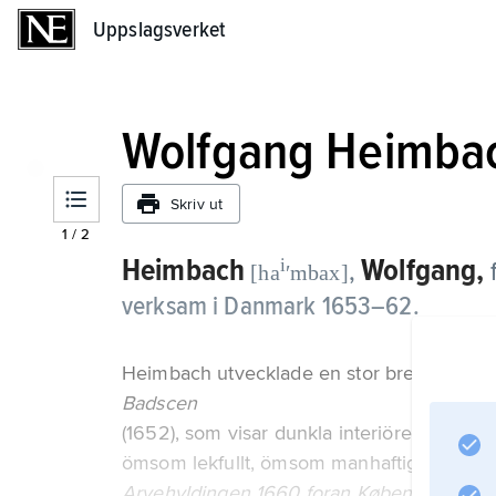
Uppslagsverket
Uppslagsverket
Wolfgang Heimba
Skriv ut
1
/
2
Heimbach
Wolfgang,
i
,
f
[ha
ʹmbax]
verksam i Danmark 1653–62.
Heimbach utvecklade en stor bredd i sitt 
Badscen
(1652), som visar dunkla interiörer där ljus
ömsom lekfullt, ömsom manhaftigt. Kulturhis
Arvehyldingen 1660 foran Københavns Slo