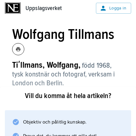
Uppslagsverket
Uppslagsverket
Logga in
Wolfgang Tillmans
Tiʹllmans, Wolfgang,
född 1968,
tysk konstnär och fotograf, verksam i
London och Berlin.
Vill du komma åt hela artikeln?
Wolfgang Tillmans arbetar med
fotoinstallationer där helhetssammanhanget är
viktigare än det enskilda fotografiet.
Objektiv och pålitlig kunskap.