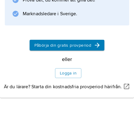
Prova det, du kommer att gilla det!
Information om artikeln
Marknadsledare i Sverige.
Påbörja din gratis provperiod
eller
Logga in
Är du lärare? Starta din kostnadsfria provperiod härifrån.