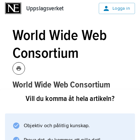
Uppslagsverket
Uppslagsverket
Logga in
World Wide Web
Consortium
World Wide Web Consortium
i
,
W3C
,
[wə:ʹldwa
d weʹb kənsɔ:ʹtiəm]
Vill du komma åt hela artikeln?
organisation för ett stort antal företag
och forskningsorganisationer som
arbetar med teknik för
World Wide Web
Objektiv och pålitlig kunskap.
(WWW).