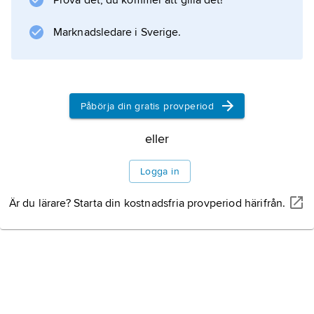
Prova det, du kommer att gilla det!
krigsförstörelsen 1945 pågår alltjämt. Av äldre
byggnadsverk kan också nämnas
Marknadsledare i Sverige.
medeltidsborgen
Påbörja din gratis provperiod
Information om artikeln
eller
Logga in
Är du lärare? Starta din kostnadsfria provperiod härifrån.