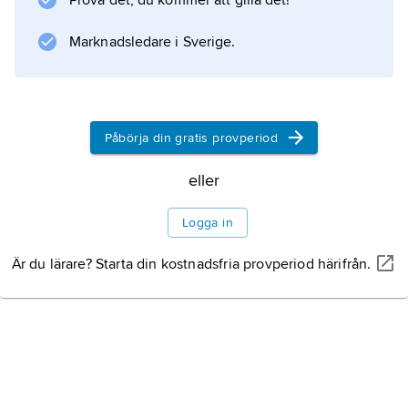
Prova det, du kommer att gilla det!
invånare, 2020) och universitetsstaden
Laramie (31 400 invånare)
Marknadsledare i Sverige.
Information om artikeln
Påbörja din gratis provperiod
eller
Logga in
Är du lärare? Starta din kostnadsfria provperiod härifrån.