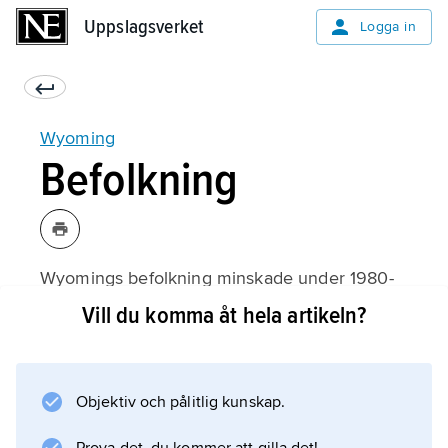
Uppslagsverket
Uppslagsverket
Logga in
Wyoming
Befolkning
Wyomings befolkning minskade under 1980-
talet, men därefter har utvecklingen vänt och
Vill du komma åt hela artikeln?
delstatens befolkning ökat; 2010–16 ökade
befolkningen med 4 procent. 93 procent av
befolkningen är vita och 3 procent urfolk.
Objektiv och pålitlig kunskap.
Hälften av invånarna bor i Wyomings sydöstra
del, där bland annat Cheyenne (65 100