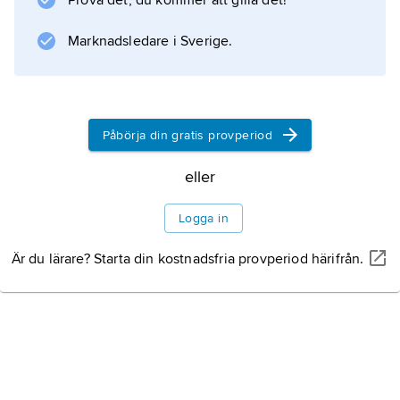
Prova det, du kommer att gilla det!
Marknadsledare i Sverige.
Påbörja din gratis provperiod
eller
Logga in
Är du lärare? Starta din kostnadsfria provperiod härifrån.